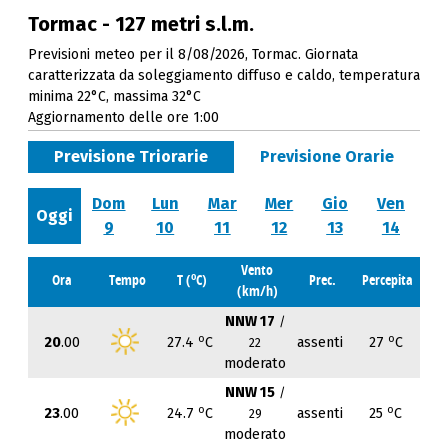
Tormac - 127 metri s.l.m.
Previsioni meteo per il 8/08/2026, Tormac. Giornata
caratterizzata da soleggiamento diffuso e caldo, temperatura
minima 22°C, massima 32°C
Aggiornamento delle ore 1:00
Previsione Triorarie
Previsione Orarie
Dom
Lun
Mar
Mer
Gio
Ven
Oggi
9
10
11
12
13
14
Vento
o
Ora
Tempo
T (
C)
Prec.
Percepita
(km/h)
NNW 17
/
o
o
20
.00
27.4
C
assenti
27
C
22
moderato
NNW 15
/
o
o
23
.00
24.7
C
assenti
25
C
29
moderato