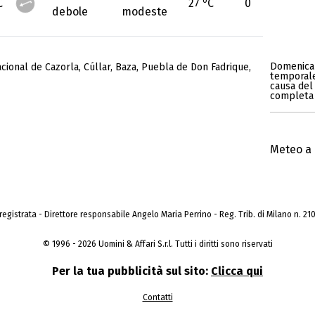
C
27
C
0
debole
modeste
Domenica 
cional de Cazorla
,
Cúllar
,
Baza
,
Puebla de Don Fadrique
,
temporales
causa del 
completa 
Meteo a 
a registrata - Direttore responsabile Angelo Maria Perrino - Reg. Trib. di Milano n. 210 
© 1996 - 2026 Uomini & Affari S.r.l. Tutti i diritti sono riservati
Per la tua pubblicità sul sito:
Clicca qui
Contatti