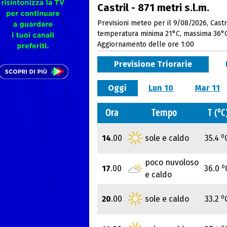
Castril - 871 metri s.l.m.
Previsioni meteo per il 9/08/2026, Castri
temperatura minima 21°C, massima 36°
Aggiornamento delle ore 1:00
Previsione Triorarie
Oggi
Lun 10
Mar 11
o
Ora
Tempo
T (
C
o
14
.00
sole e caldo
35.4
poco nuvoloso
o
17
.00
36.0
e caldo
o
20
.00
sole e caldo
33.2
o