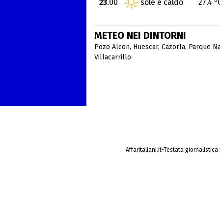
23
.00
sole e caldo
27.4
METEO NEI DINTORNI
Pozo Alcon
,
Huescar
,
Cazorla
,
Parque Na
Villacarrillo
Affaritaliani.it-Testata giornalistic