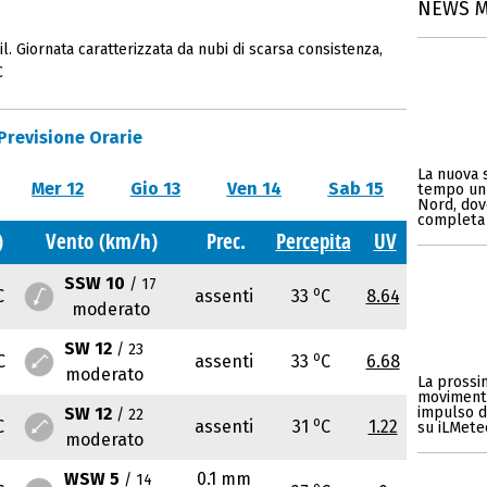
NEWS 
l. Giornata caratterizzata da nubi di scarsa consistenza,
C
Previsione Orarie
La nuova s
Mer 12
Gio 13
Ven 14
Sab 15
tempo un p
Nord, dove
completa 
)
Vento (km/h)
Prec.
Percepita
UV
SSW 10
/ 17
o
C
assenti
33
C
8.64
moderato
SW 12
/ 23
o
C
assenti
33
C
6.68
moderato
La prossim
movimento 
SW 12
impulso di
/ 22
o
C
assenti
31
C
1.22
su iLMeteo
moderato
WSW 5
0.1 mm
/ 14
o