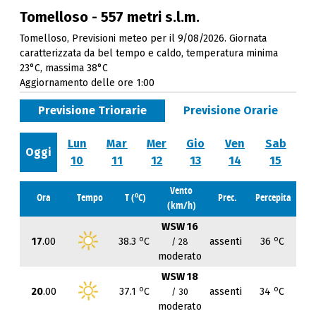
Tomelloso - 557 metri s.l.m.
Tomelloso, Previsioni meteo per il 9/08/2026. Giornata
caratterizzata da bel tempo e caldo, temperatura minima
23°C, massima 38°C
Aggiornamento delle ore 1:00
Previsione Triorarie
Previsione Orarie
Lun
Mar
Mer
Gio
Ven
Sab
Oggi
10
11
12
13
14
15
Vento
o
Ora
Tempo
T (
C)
Prec.
Percepita
(km/h)
WSW 16
o
o
17
.00
38.3
C
assenti
36
C
/ 28
moderato
WSW 18
o
o
20
.00
37.1
C
assenti
34
C
/ 30
moderato