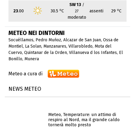
SW 13
/
o
o
23
.00
30.5
C
assenti
29
C
27
moderato
METEO NEI DINTORNI
Socuéllamos
,
Pedro Muñoz
,
Alcazar de San Juan
,
Ossa de
Montiel
,
La Solan
,
Manzanares
,
Villarobledo
,
Mota del
Cuervo
,
Quintanar de la Orden
,
Villanueva d los Infantes
,
El
Bonillo
,
Munera
Meteo a cura di
NEWS METEO
Meteo, Temperature: un attimo di
respiro al Nord, ma il grande caldo
tornerà molto presto