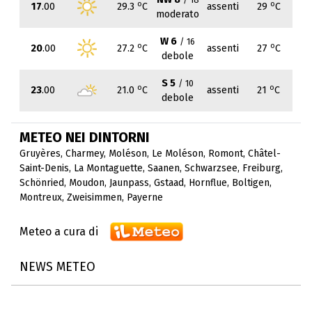
o
o
17
.00
29.3
C
assenti
29
C
moderato
W 6
/ 16
o
o
20
.00
27.2
C
assenti
27
C
debole
S 5
/ 10
o
o
23
.00
21.0
C
assenti
21
C
debole
METEO NEI DINTORNI
Gruyères
,
Charmey
,
Moléson
,
Le Moléson
,
Romont
,
Châtel-
Saint-Denis
,
La Montaguette
,
Saanen
,
Schwarzsee
,
Freiburg
,
Schönried
,
Moudon
,
Jaunpass
,
Gstaad
,
Hornflue
,
Boltigen
,
Montreux
,
Zweisimmen
,
Payerne
Meteo a cura di
NEWS METEO