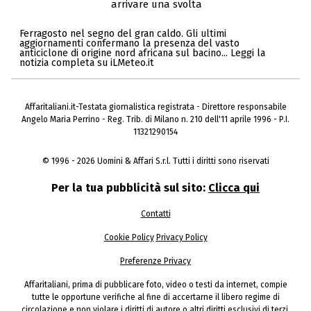
arrivare una svolta
Ferragosto nel segno del gran caldo. Gli ultimi
aggiornamenti confermano la presenza del vasto
anticiclone di origine nord africana sul bacino... Leggi la
notizia completa su iLMeteo.it
Affaritaliani.it-Testata giornalistica registrata - Direttore responsabile
Angelo Maria Perrino - Reg. Trib. di Milano n. 210 dell'11 aprile 1996 - P.I.
11321290154
© 1996 - 2026 Uomini & Affari S.r.l. Tutti i diritti sono riservati
Per la tua pubblicità sul sito:
Clicca qui
Contatti
Cookie Policy
Privacy Policy
Preferenze Privacy
Affaritaliani, prima di pubblicare foto, video o testi da internet, compie
tutte le opportune verifiche al fine di accertarne il libero regime di
circolazione e non violare i diritti di autore o altri diritti esclusivi di terzi.