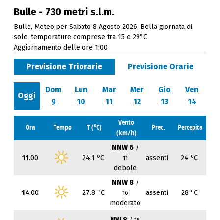
Bulle - 730 metri s.l.m.
Bulle, Meteo per Sabato 8 Agosto 2026. Bella giornata di
sole, temperature comprese tra 15 e 29°C
Aggiornamento delle ore 1:00
Previsione Triorarie
Previsione Orarie
Dom
Lun
Mar
Mer
Gio
Ven
Oggi
9
10
11
12
13
14
Vento
o
Ora
Tempo
T (
C)
Prec.
Percepita
(km/h)
NNW 6
/
o
o
11
.00
24.1
C
assenti
24
C
11
debole
NNW 8
/
o
o
14
.00
27.8
C
assenti
28
C
16
moderato
NW 8
/ 18