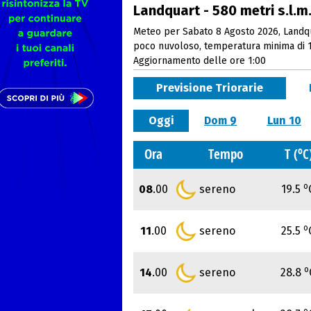
Landquart - 580 metri s.l.m
Meteo per Sabato 8 Agosto 2026, Landquar
poco nuvoloso, temperatura minima di 
Aggiornamento delle ore 1:00
Previsione Triorarie
Oggi
Dom 9
Lun 10
o
Ora
Tempo
T (
C
o
08
.00
sereno
19.5
o
11
.00
sereno
25.5
o
14
.00
sereno
28.8
o