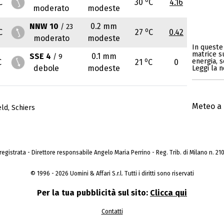
C
30
C
4.16
moderato
modeste
NNW 10
0.2 mm
/ 23
o
C
27
C
0.42
moderato
modeste
In queste 
matrice s
SSE 4
0.1 mm
/ 9
o
energia, s
C
21
C
0
debole
modeste
Leggi la n
Meteo a 
eld
,
Schiers
a registrata - Direttore responsabile Angelo Maria Perrino - Reg. Trib. di Milano n. 210 
© 1996 - 2026 Uomini & Affari S.r.l. Tutti i diritti sono riservati
Per la tua pubblicità sul sito:
Clicca qui
Contatti