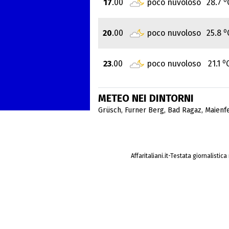
17
.00
poco nuvoloso
28.7
o
20
.00
poco nuvoloso
25.8
o
23
.00
poco nuvoloso
21.1
METEO NEI DINTORNI
Grüsch
,
Furner Berg
,
Bad Ragaz
,
Maienf
Affaritaliani.it-Testata giornalistic