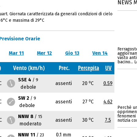
NEWS 
.
t. Giornata caratterizzata da generali condizioni di cielo
16°C e massima di 29°C
Previsione Orarie
Ferragosto
Mar 11
Mer 12
Gio 13
Ven 14
aggiornam
vasto anti
bacino... 
)
Vento (km/h)
Prec.
Percepita
UV
SSE 4
/ 9
o
C
assenti
20
C
0.59
debole
SW 2
/ 9
o
C
assenti
27
C
4.62
debole
Perché un
opprimente
NNW 8
fenomeni v
/ 15
o
C
assenti
30
C
7.5
notizia c
moderato
NNW 11
0.1 mm
/ 23
o