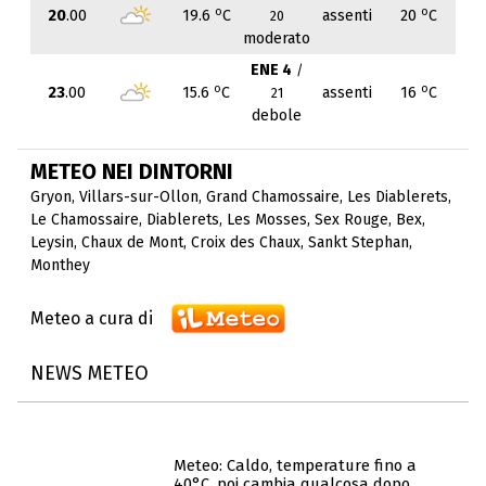
o
o
20
.00
19.6
C
assenti
20
C
20
moderato
ENE 4
/
o
o
23
.00
15.6
C
assenti
16
C
21
debole
METEO NEI DINTORNI
Gryon
,
Villars-sur-Ollon
,
Grand Chamossaire
,
Les Diablerets
,
Le Chamossaire
,
Diablerets
,
Les Mosses
,
Sex Rouge
,
Bex
,
Leysin
,
Chaux de Mont
,
Croix des Chaux
,
Sankt Stephan
,
Monthey
Meteo a cura di
NEWS METEO
Meteo: Caldo, temperature fino a
40°C, poi cambia qualcosa dopo