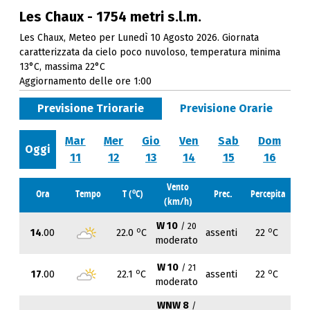
Les Chaux - 1754 metri s.l.m.
Les Chaux, Meteo per Lunedì 10 Agosto 2026. Giornata
caratterizzata da cielo poco nuvoloso, temperatura minima
13°C, massima 22°C
Aggiornamento delle ore 1:00
Previsione Triorarie
Previsione Orarie
Mar
Mer
Gio
Ven
Sab
Dom
Oggi
11
12
13
14
15
16
Vento
o
Ora
Tempo
T (
C)
Prec.
Percepita
(km/h)
W 10
/ 20
o
o
14
.00
22.0
C
assenti
22
C
moderato
W 10
/ 21
o
o
17
.00
22.1
C
assenti
22
C
moderato
WNW 8
/