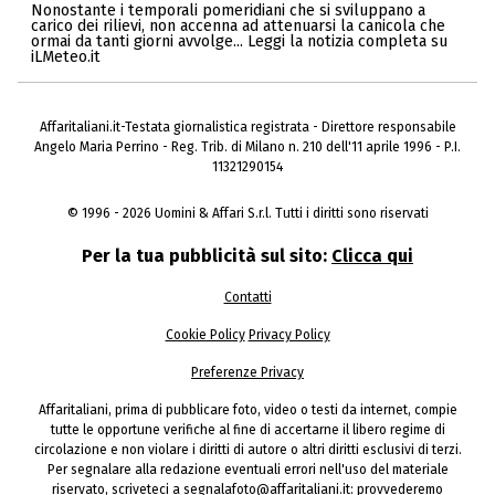
Nonostante i temporali pomeridiani che si sviluppano a
carico dei rilievi, non accenna ad attenuarsi la canicola che
ormai da tanti giorni avvolge... Leggi la notizia completa su
iLMeteo.it
Affaritaliani.it-Testata giornalistica registrata - Direttore responsabile
Angelo Maria Perrino - Reg. Trib. di Milano n. 210 dell'11 aprile 1996 - P.I.
11321290154
© 1996 - 2026 Uomini & Affari S.r.l. Tutti i diritti sono riservati
Per la tua pubblicità sul sito:
Clicca qui
Contatti
Cookie Policy
Privacy Policy
Preferenze Privacy
Affaritaliani, prima di pubblicare foto, video o testi da internet, compie
tutte le opportune verifiche al fine di accertarne il libero regime di
circolazione e non violare i diritti di autore o altri diritti esclusivi di terzi.
Per segnalare alla redazione eventuali errori nell'uso del materiale
riservato, scriveteci a segnalafoto@affaritaliani.it: provvederemo