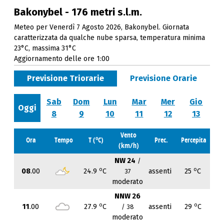
Bakonybel - 176 metri s.l.m.
Meteo per Venerdì 7 Agosto 2026, Bakonybel. Giornata
caratterizzata da qualche nube sparsa, temperatura minima
23°C, massima 31°C
Aggiornamento delle ore 1:00
Previsione Triorarie
Previsione Orarie
Sab
Dom
Lun
Mar
Mer
Gio
Oggi
8
9
10
11
12
13
Vento
o
Ora
Tempo
T (
C)
Prec.
Percepita
(km/h)
NW 24
/
o
o
08
.00
24.9
C
assenti
25
C
37
moderato
NNW 26
o
o
11
.00
27.9
C
assenti
29
C
/ 38
moderato