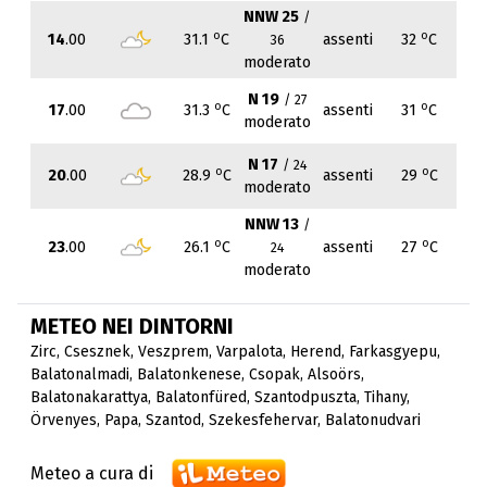
NNW 25
/
o
o
14
.00
31.1
C
assenti
32
C
36
moderato
N 19
/ 27
o
o
17
.00
31.3
C
assenti
31
C
moderato
N 17
/ 24
o
o
20
.00
28.9
C
assenti
29
C
moderato
NNW 13
/
o
o
23
.00
26.1
C
assenti
27
C
24
moderato
METEO NEI DINTORNI
Zirc
,
Csesznek
,
Veszprem
,
Varpalota
,
Herend
,
Farkasgyepu
,
Balatonalmadi
,
Balatonkenese
,
Csopak
,
Alsoörs
,
Balatonakarattya
,
Balatonfüred
,
Szantodpuszta
,
Tihany
,
Örvenyes
,
Papa
,
Szantod
,
Szekesfehervar
,
Balatonudvari
Meteo a cura di