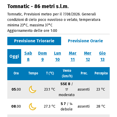
Tomnatic - 86 metri s.l.m.
Tomnatic, Previsioni meteo per il 7/08/2026. Generali
condizioni di cielo poco nuvoloso o velato, temperatura
minima 23°C, massima 37°C
Aggiornamento delle ore 1:00
Previsione Triorarie
Previsione Orarie
Sab
Dom
Lun
Mar
Mer
Gio
Oggi
8
9
10
11
12
13
Vento
o
Ora
Tempo
T (
C)
Prec.
Percepita
(km/h)
SSE 8
/
o
o
05
.00
23.1
C
assenti
23
C
17
moderato
S 7
/ 14
o
o
08
.00
27.3
C
assenti
28
C
debole