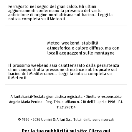
Ferragosto nel segno del gran caldo. Gli ultimi
aggiornamenti confermano la presenza del vasto
anticiclone di origine nord africana sul bacino... Leggi la
notizia completa su iLMeteo.it
Meteo: weekend, stabilità
atmosferica e calore diffuso, ma con
locali acquazzoni sulle montagne
Il prossimo weekend sarà caratterizzato dalla persistenza
di un campo di alta pressione di matrice subtropicale sul
bacino del Mediterraneo... Leggi la notizia completa su
iLMeteo.it
Affaritaliani.it-Testata giornalistica registrata - Direttore responsabile
Angelo Maria Perrino - Reg. Trib. di Milano n. 210 dell'11 aprile 1996 - P.I.
11321290154
© 1996 - 2026 Uomini & Affari S.r.l. Tutti i diritti sono riservati
Per la tua pubblicità sul sito:
Clicca qui