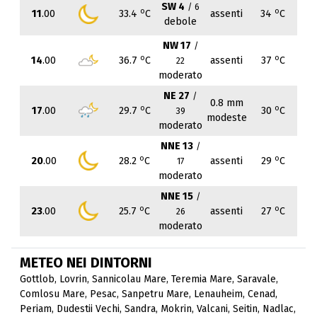
SW 4
/ 6
o
o
11
.00
33.4
C
assenti
34
C
debole
NW 17
/
o
o
14
.00
36.7
C
assenti
37
C
22
moderato
NE 27
/
0.8 mm
o
o
17
.00
29.7
C
30
C
39
modeste
moderato
NNE 13
/
o
o
20
.00
28.2
C
assenti
29
C
17
moderato
NNE 15
/
o
o
23
.00
25.7
C
assenti
27
C
26
moderato
METEO NEI DINTORNI
Gottlob
,
Lovrin
,
Sannicolau Mare
,
Teremia Mare
,
Saravale
,
Comlosu Mare
,
Pesac
,
Sanpetru Mare
,
Lenauheim
,
Cenad
,
Periam
,
Dudestii Vechi
,
Sandra
,
Mokrin
,
Valcani
,
Seitin
,
Nadlac
,