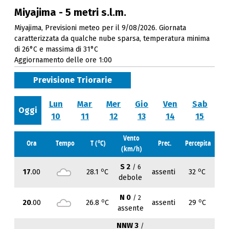
Miyajima - 5 metri s.l.m.
Miyajima, Previsioni meteo per il 9/08/2026. Giornata
caratterizzata da qualche nube sparsa, temperatura minima
di 26°C e massima di 31°C
Aggiornamento delle ore 1:00
Previsione Triorarie
Lun
Mar
Mer
Gio
Ven
Sab
Oggi
10
11
12
13
14
15
Vento
o
Ora
Tempo
T (
C)
Prec.
Percepita
(km/h)
S 2
/ 6
o
o
17
.00
28.1
C
assenti
32
C
debole
N 0
/ 2
o
o
20
.00
26.8
C
assenti
29
C
assente
NNW 3
/