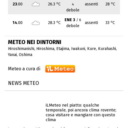
o
o
23
.00
26.3
C
assenti
28
C
4
debole
ENE 3
/ 6
o
o
14
.00
28.3
C
assenti
33
C
debole
METEO NEI DINTORNI
Hiroshimanishi
,
Hiroshima
,
Etajima
,
Iwakuni
,
Kure
,
Kurahashi
,
Yanai
,
Oshima
Meteo a cura di
NEWS METEO
iLMeteo nel piatto: qualche
temporale, poi ancora clima rovente;
cosa visitare e mangiare con questo
clima