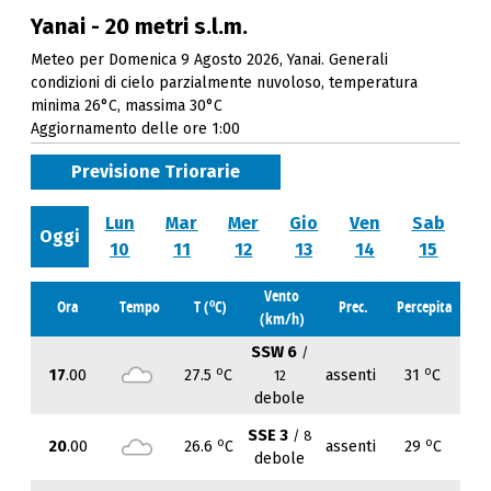
Yanai - 20 metri s.l.m.
Meteo per Domenica 9 Agosto 2026, Yanai. Generali
condizioni di cielo parzialmente nuvoloso, temperatura
minima 26°C, massima 30°C
Aggiornamento delle ore 1:00
Previsione Triorarie
Lun
Mar
Mer
Gio
Ven
Sab
Oggi
10
11
12
13
14
15
Vento
o
Ora
Tempo
T (
C)
Prec.
Percepita
(km/h)
SSW 6
/
o
o
17
.00
27.5
C
assenti
31
C
12
debole
SSE 3
/ 8
o
o
20
.00
26.6
C
assenti
29
C
debole