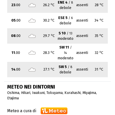
ENE 4
/ 8
o
o
23
.00
26.2
C
assenti
28
C
debole
ESE 5
/ 6
o
o
05
.00
30.2
C
assenti
34
C
debole
S 10
/ 13
o
o
08
.00
29.7
C
assenti
35
C
moderato
SW 11
/
o
o
11
.00
28.3
C
assenti
32
C
14
moderato
SW 5
/ 8
o
o
14
.00
27.1
C
assenti
31
C
debole
METEO NEI DINTORNI
Oshima
,
Hikari
,
Iwakuni
,
Tokuyama
,
Kurahashi
,
Miyajima
,
Etajima
Meteo a cura di