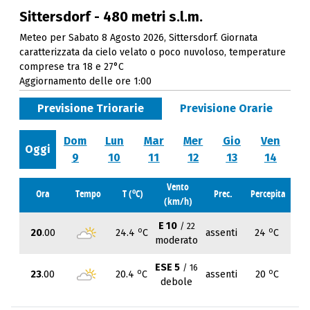
Sittersdorf - 480 metri s.l.m.
Meteo per Sabato 8 Agosto 2026, Sittersdorf. Giornata
caratterizzata da cielo velato o poco nuvoloso, temperature
comprese tra 18 e 27°C
Aggiornamento delle ore 1:00
Previsione Triorarie
Previsione Orarie
Dom
Lun
Mar
Mer
Gio
Ven
Oggi
9
10
11
12
13
14
Vento
o
Ora
Tempo
T (
C)
Prec.
Percepita
(km/h)
E 10
/ 22
o
o
20
.00
24.4
C
assenti
24
C
moderato
ESE 5
/ 16
o
o
23
.00
20.4
C
assenti
20
C
debole