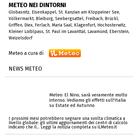
METEO NEI DINTORNI
Globasnitz
,
Eisenkappel
,
St. Kanzian am Kloppeiner See
,
Völkermarkt
,
Bleiburg
,
Seebergsattel
,
Freibach
,
Brückl
,
Griffen
,
Diex
,
Ferlach
,
Maria Saal
,
Klagenfurt
,
Hochosterwitz
,
Kleiner Loiblpass
,
St. Paul im Lavanttal
,
Lavamünd
,
Eberstein
,
Weizelsdorf
Meteo a cura di
NEWS METEO
Meteo: El Nino, sarà veramente molto
intenso. Vediamo gli effetti sull'Italia
su Estate ed Autunno
I prossimi mesi potrebbero segnare una svolta climatica a
livello globale: gli ultimi aggiornamenti dei centri di calcolo
indicano che il... Leggi la notizia completa su iLMeteo.it