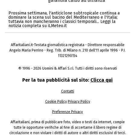
garantirà caldo ad oltranza
Prossima settimana, l'anticiclone subtropicale continua a
dominare la scena sul bacino del Mediterraneo e l'Italia;
tuttavia non mancheranno i classici temporali... Leggi la
notizia completa su iLMeteo.it
Affaritaliani.it-Testata giornalistica registrata - Direttore responsabile
Angelo Maria Perrino - Reg. Trib. di Milano n. 210 dell'11 aprile 1996 - P.I.
11321290154
© 1996 - 2026 Uomini & Affari S.r.l. Tutti i diritti sono riservati
Per la tua pubblicità sul sito:
Clicca qui
Contatti
Cookie Policy
Privacy Policy
Preferenze Privacy
Affaritaliani, prima di pubblicare foto, video o testi da internet, compie
tutte le opportune verifiche al fine di accertarne il libero regime di
circolazione e non violare i diritti di autore o altri diritti esclusivi di terzi.