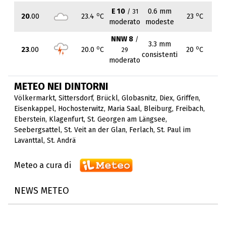
E 10
0.6 mm
/ 31
o
o
20
.00
23.4
C
23
C
moderato
modeste
NNW 8
/
3.3 mm
o
o
23
.00
20.0
C
20
C
29
consistenti
moderato
METEO NEI DINTORNI
Völkermarkt
,
Sittersdorf
,
Brückl
,
Globasnitz
,
Diex
,
Griffen
,
Eisenkappel
,
Hochosterwitz
,
Maria Saal
,
Bleiburg
,
Freibach
,
Eberstein
,
Klagenfurt
,
St. Georgen am Längsee
,
Seebergsattel
,
St. Veit an der Glan
,
Ferlach
,
St. Paul im
Lavanttal
,
St. Andrä
Meteo a cura di
NEWS METEO