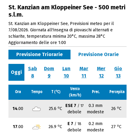
St. Kanzian am Kloppeiner See - 500 metri
s.l.m.
St. Kanzian am Kloppeiner See, Previsioni meteo per il
7/08/2026. Giornata all'insegna di piovaschi alternati e
schiarite, temperatura minima 20°C, massima 28°C
Aggiornamento delle ore 1:00
Previsione Triorarie
Previsione Orarie
Sab
Dom
Lun
Mar
Mer
Gio
Oggi
8
9
10
11
12
13
Vento
o
Ora
Tempo
T (
C)
Prec.
Percepita
(km/h)
ESE 7
0.3 mm
/ 17
o
o
14
.00
25.6
C
26
C
debole
modeste
E 7
0.2 mm
/ 18
o
o
17
.00
26.9
C
27
C
debole
modeste