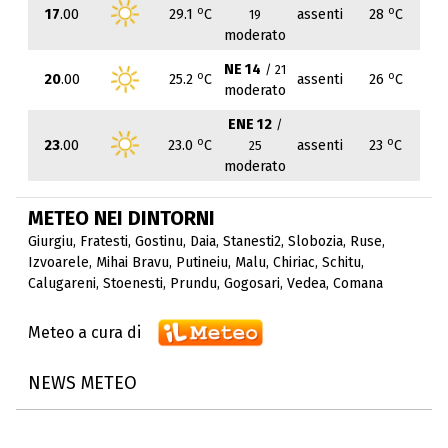
o
o
17
.00
29.1
C
assenti
28
C
19
moderato
NE 14
/ 21
o
o
20
.00
25.2
C
assenti
26
C
moderato
ENE 12
/
o
o
23
.00
23.0
C
assenti
23
C
25
moderato
METEO NEI DINTORNI
Giurgiu
,
Fratesti
,
Gostinu
,
Daia
,
Stanesti2
,
Slobozia
,
Ruse
,
Izvoarele
,
Mihai Bravu
,
Putineiu
,
Malu
,
Chiriac
,
Schitu
,
Calugareni
,
Stoenesti
,
Prundu
,
Gogosari
,
Vedea
,
Comana
Meteo a cura di
NEWS METEO