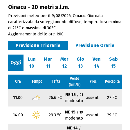
Oinacu - 20 metri s.l.m.
Previsioni meteo per il 9/08/2026, Oinacu. Giornata
caratterizzata da soleggiamento diffuso, temperatura minima
di 21°C e massima di 30°C
Aggiornamento delle ore 1:00
Previsione Triorarie
Previsione Orarie
Lun
Mar
Mer
Gio
Ven
Sab
Oggi
10
11
12
13
14
15
Vento
o
Ora
Tempo
T (
C)
Prec.
Percepita
(km/h)
NE 15
/ 21
o
o
11
.00
26.6
C
assenti
27
C
moderato
NE 15
/ 19
o
o
14
.00
29.3
C
assenti
29
C
moderato
NE 14
/