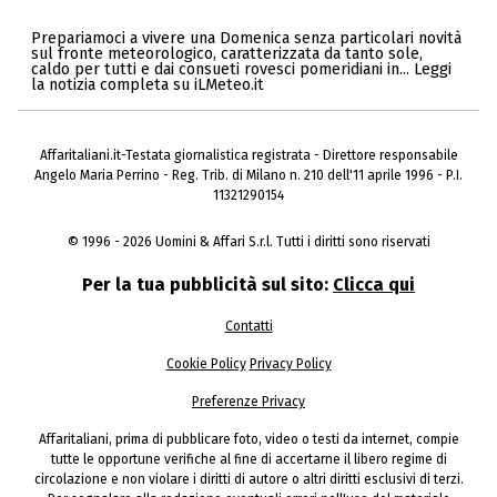
Prepariamoci a vivere una Domenica senza particolari novità
sul fronte meteorologico, caratterizzata da tanto sole,
caldo per tutti e dai consueti rovesci pomeridiani in... Leggi
la notizia completa su iLMeteo.it
Affaritaliani.it-Testata giornalistica registrata - Direttore responsabile
Angelo Maria Perrino - Reg. Trib. di Milano n. 210 dell'11 aprile 1996 - P.I.
11321290154
© 1996 - 2026 Uomini & Affari S.r.l. Tutti i diritti sono riservati
Per la tua pubblicità sul sito:
Clicca qui
Contatti
Cookie Policy
Privacy Policy
Preferenze Privacy
Affaritaliani, prima di pubblicare foto, video o testi da internet, compie
tutte le opportune verifiche al fine di accertarne il libero regime di
circolazione e non violare i diritti di autore o altri diritti esclusivi di terzi.