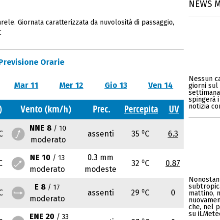
NEWS 
rele. Giornata caratterizzata da nuvolosità di passaggio,
C
Previsione Orarie
Nessun ca
Mar 11
Mer 12
Gio 13
Ven 14
giorni sul
settimana
spingerà i
notizia c
)
Vento (km/h)
Prec.
Percepita
UV
NNE 8
/ 10
o
C
assenti
35
C
6.3
moderato
NE 10
0.3 mm
/ 13
o
C
32
C
0.87
moderato
modeste
Nonostant
E 8
subtropic
/ 17
o
C
assenti
29
C
0
mattino, 
moderato
nuovament
che, nel p
su iLMeteo
ENE 20
/ 33
o