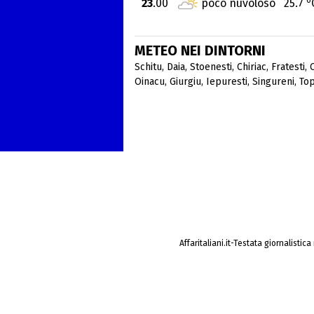
23
.00
poco nuvoloso
25.7
METEO NEI DINTORNI
Schitu
,
Daia
,
Stoenesti
,
Chiriac
,
Fratesti
,
Oinacu
,
Giurgiu
,
Iepuresti
,
Singureni
,
To
Affaritaliani.it-Testata giornalistic