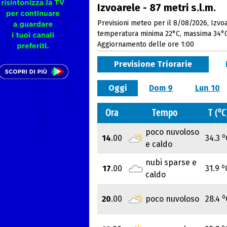
Izvoarele - 87 metri s.l.m.
Previsioni meteo per il 8/08/2026, Izvoa
temperatura minima 22°C, massima 34°
Aggiornamento delle ore 1:00
Previsione Triorarie
Oggi
Dom 9
Lun 10
o
Ora
Tempo
T (
C
poco nuvoloso
o
14
.00
34.3
e caldo
nubi sparse e
o
17
.00
31.9
caldo
o
20
.00
poco nuvoloso
28.4
o