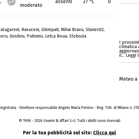
C
assenti
27
C
0
moderato
Calugareni
,
Rasuceni
,
Ghimpati
,
Mihai Bravu
,
Stanesti2
,
poru
,
Gostinu
,
Putineiu
,
Letca Noua
,
Slobozia
I prossim
climatica 
aggiorname
il... Legg
Meteo a 
a registrata - Direttore responsabile Angelo Maria Perrino - Reg. Trib. di Milano n. 210 
© 1996 - 2026 Uomini & Affari S.r.l. Tutti i diritti sono riservati
Per la tua pubblicità sul sito:
Clicca qui