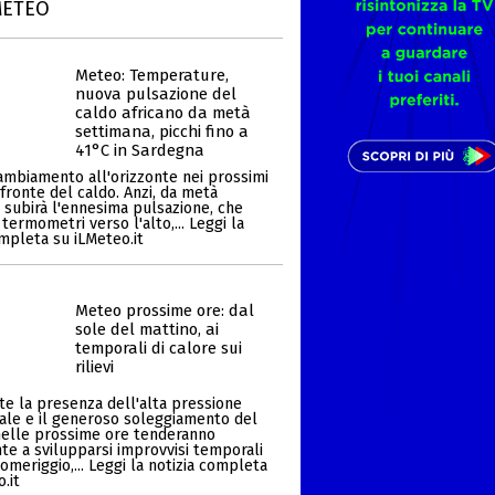
METEO
Meteo: Temperature,
nuova pulsazione del
caldo africano da metà
settimana, picchi fino a
41°C in Sardegna
mbiamento all'orizzonte nei prossimi
 fronte del caldo. Anzi, da metà
 subirà l'ennesima pulsazione, che
 termometri verso l'alto,... Leggi la
ompleta su iLMeteo.it
Meteo prossime ore: dal
sole del mattino, ai
temporali di calore sui
rilievi
e la presenza dell'alta pressione
ale e il generoso soleggiamento del
nelle prossime ore tenderanno
e a svilupparsi improvvisi temporali
omeriggio,... Leggi la notizia completa
.it