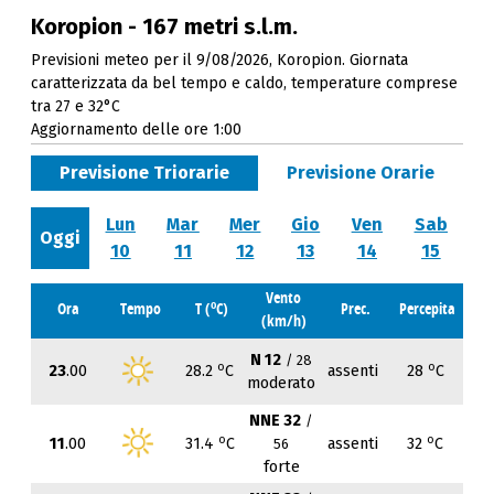
Koropion - 167 metri s.l.m.
Previsioni meteo per il 9/08/2026, Koropion. Giornata
caratterizzata da bel tempo e caldo, temperature comprese
tra 27 e 32°C
Aggiornamento delle ore 1:00
Previsione Triorarie
Previsione Orarie
Lun
Mar
Mer
Gio
Ven
Sab
Oggi
10
11
12
13
14
15
Vento
o
Ora
Tempo
T (
C)
Prec.
Percepita
(km/h)
N 12
/ 28
o
o
23
.00
28.2
C
assenti
28
C
moderato
NNE 32
/
o
o
11
.00
31.4
C
assenti
32
C
56
forte