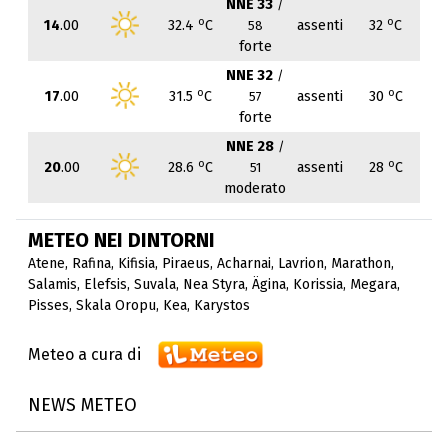
NNE 33
/
o
o
14
.00
32.4
C
assenti
32
C
58
forte
NNE 32
/
o
o
17
.00
31.5
C
assenti
30
C
57
forte
NNE 28
/
o
o
20
.00
28.6
C
assenti
28
C
51
moderato
METEO NEI DINTORNI
Atene
,
Rafina
,
Kifisia
,
Piraeus
,
Acharnai
,
Lavrion
,
Marathon
,
Salamis
,
Elefsis
,
Suvala
,
Nea Styra
,
Ägina
,
Korissia
,
Megara
,
Pisses
,
Skala Oropu
,
Kea
,
Karystos
Meteo a cura di
NEWS METEO