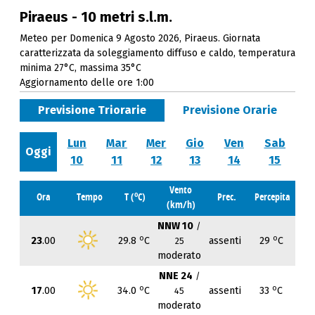
Piraeus - 10 metri s.l.m.
Meteo per Domenica 9 Agosto 2026, Piraeus. Giornata
caratterizzata da soleggiamento diffuso e caldo, temperatura
minima 27°C, massima 35°C
Aggiornamento delle ore 1:00
Previsione Triorarie
Previsione Orarie
Lun
Mar
Mer
Gio
Ven
Sab
Oggi
10
11
12
13
14
15
Vento
o
Ora
Tempo
T (
C)
Prec.
Percepita
(km/h)
NNW 10
/
o
o
23
.00
29.8
C
assenti
29
C
25
moderato
NNE 24
/
o
o
17
.00
34.0
C
assenti
33
C
45
moderato