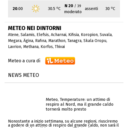
N 20
/ 39
o
o
20
.00
30.5
C
assenti
30
C
moderato
METEO NEI DINTORNI
Atene
,
Salamis
,
Elefsis
,
Acharnai
,
Kifisia
,
Koropion
,
Suvala
,
Megara
,
Ägina
,
Rafina
,
Marathon
,
Tanagra
,
Skala Oropu
,
Lavrion
,
Methana
,
Korfos
,
Thivai
Meteo a cura di
NEWS METEO
Meteo, Temperature: un attimo di
respiro al Nord, ma il grande caldo
tornerà molto presto
Nonostante a inizio settimana, su alcune regioni, riusciremo
a godere di un attimo di respiro dal grande caldo, non sarà il