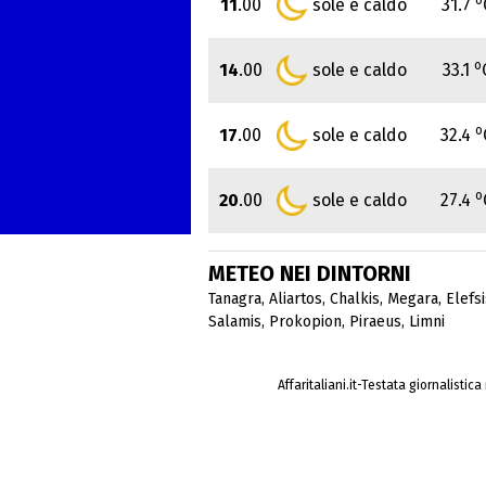
11
.00
sole e caldo
31.7
o
14
.00
sole e caldo
33.1
o
17
.00
sole e caldo
32.4
o
20
.00
sole e caldo
27.4
METEO NEI DINTORNI
Tanagra
,
Aliartos
,
Chalkis
,
Megara
,
Elefsi
Salamis
,
Prokopion
,
Piraeus
,
Limni
Affaritaliani.it-Testata giornalistic