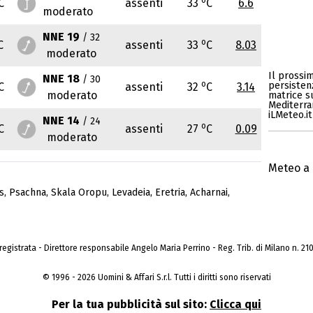
C
assenti
33
C
6.6
moderato
NNE 19
/ 32
o
C
assenti
33
C
8.03
moderato
Il prossi
NNE 18
/ 30
o
persisten
C
assenti
32
C
3.14
moderato
matrice s
Mediterran
iLMeteo.it
NNE 14
/ 24
o
C
assenti
27
C
0.09
moderato
Meteo a 
s
,
Psachna
,
Skala Oropu
,
Levadeia
,
Eretria
,
Acharnai
,
a registrata - Direttore responsabile Angelo Maria Perrino - Reg. Trib. di Milano n. 210 
© 1996 - 2026 Uomini & Affari S.r.l. Tutti i diritti sono riservati
Per la tua pubblicità sul sito:
Clicca qui