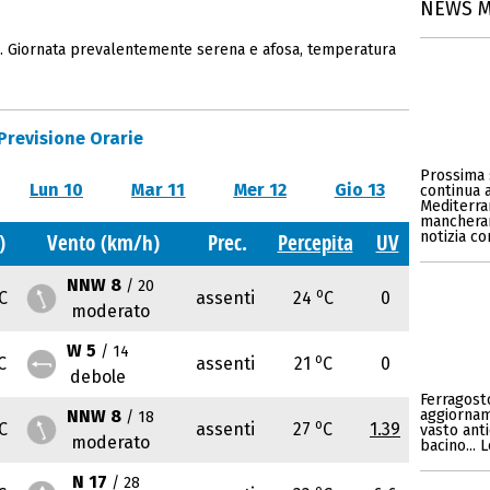
NEWS 
6. Giornata prevalentemente serena e afosa, temperatura
Previsione Orarie
Prossima 
Lun 10
Mar 11
Mer 12
Gio 13
continua 
Mediterran
mancherann
notizia c
)
Vento (km/h)
Prec.
Percepita
UV
NNW 8
/ 20
o
C
assenti
24
C
0
moderato
W 5
/ 14
o
C
assenti
21
C
0
debole
Ferragosto
NNW 8
aggiornam
/ 18
o
C
assenti
27
C
1.39
vasto anti
moderato
bacino... 
N 17
/ 28
o