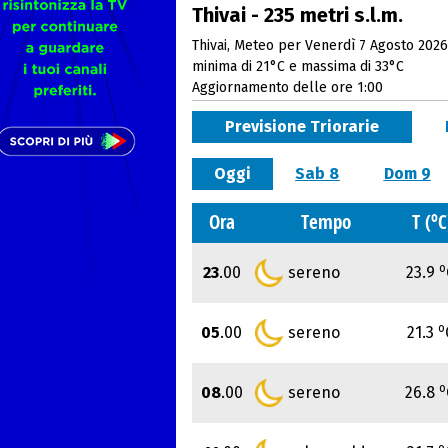
Thivai - 235 metri s.l.m.
Thivai, Meteo per Venerdì 7 Agosto 202
minima di 21°C e massima di 33°C
Aggiornamento delle ore 1:00
Previsione Triorarie
Oggi
Sab 8
Dom 9
o
Ora
Tempo
T (
C
o
23
.00
sereno
23.9
o
05
.00
sereno
21.3
o
08
.00
sereno
26.8
o