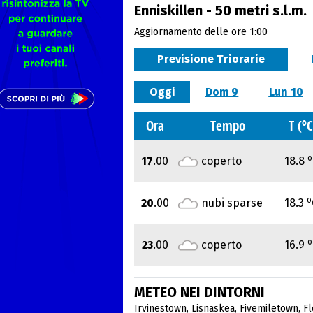
Enniskillen - 50 metri s.l.m.
Aggiornamento delle ore 1:00
Previsione Triorarie
Oggi
Dom 9
Lun 10
o
Ora
Tempo
T (
C
o
17
.00
coperto
18.8
o
20
.00
nubi sparse
18.3
o
23
.00
coperto
16.9
METEO NEI DINTORNI
Irvinestown
,
Lisnaskea
,
Fivemiletown
,
Fl