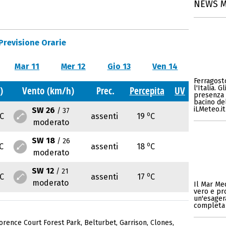
NEWS 
Previsione Orarie
Mar 11
Mer 12
Gio 13
Ven 14
Ferragosto
l'Italia. 
)
Vento (km/h)
Prec.
Percepita
UV
presenza 
bacino del
iLMeteo.it
SW 26
/ 37
o
C
assenti
19
C
moderato
SW 18
/ 26
o
C
assenti
18
C
moderato
SW 12
/ 21
o
C
assenti
17
C
moderato
Il Mar Me
vero e pro
un'esagera
completa 
orence Court Forest Park
,
Belturbet
,
Garrison
,
Clones
,