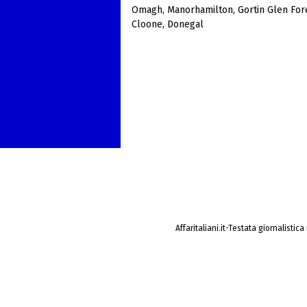
Omagh
,
Manorhamilton
,
Gortin Glen For
Cloone
,
Donegal
Affaritaliani.it-Testata giornalistic