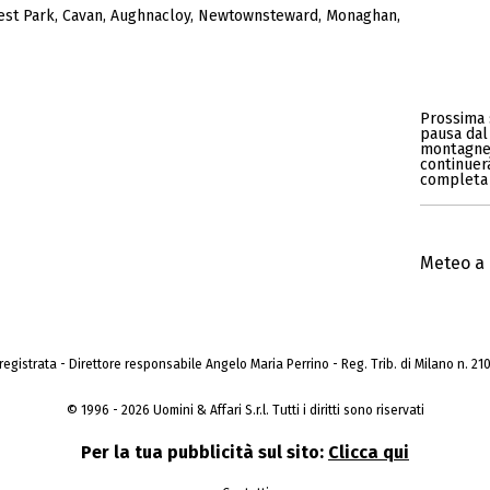
est Park
,
Cavan
,
Aughnacloy
,
Newtownsteward
,
Monaghan
,
Prossima 
pausa dal
montagne.
continuerà
completa 
Meteo a 
a registrata - Direttore responsabile Angelo Maria Perrino - Reg. Trib. di Milano n. 210 
© 1996 - 2026 Uomini & Affari S.r.l. Tutti i diritti sono riservati
Per la tua pubblicità sul sito:
Clicca qui