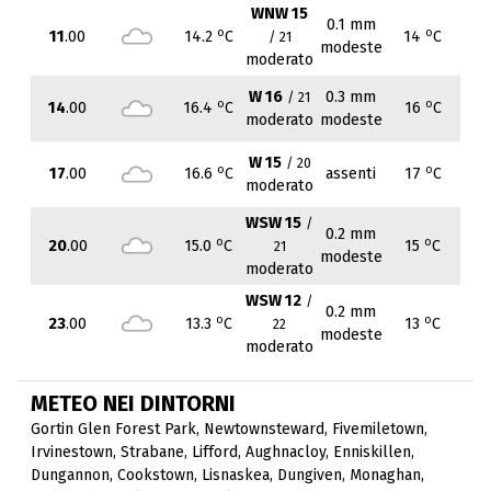
WNW 15
0.1 mm
o
o
11
.00
14.2
C
14
C
/ 21
modeste
moderato
W 16
0.3 mm
/ 21
o
o
14
.00
16.4
C
16
C
moderato
modeste
W 15
/ 20
o
o
17
.00
16.6
C
assenti
17
C
moderato
WSW 15
/
0.2 mm
o
o
20
.00
15.0
C
15
C
21
modeste
moderato
WSW 12
/
0.2 mm
o
o
23
.00
13.3
C
13
C
22
modeste
moderato
METEO NEI DINTORNI
Gortin Glen Forest Park
,
Newtownsteward
,
Fivemiletown
,
Irvinestown
,
Strabane
,
Lifford
,
Aughnacloy
,
Enniskillen
,
Dungannon
,
Cookstown
,
Lisnaskea
,
Dungiven
,
Monaghan
,