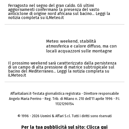
Ferragosto nel segno del gran caldo. Gli ultimi
aggiornamenti confermano la presenza del vasto
anticiclone di origine nord africana sul bacino... Leggi la
notizia completa su iLMeteo.it
Meteo: weekend, stabilità
atmosferica e calore diffuso, ma con
locali acquazzoni sulle montagne
Il prossimo weekend sarà caratterizzato dalla persistenza
di un campo di alta pressione di matrice subtropicale sul
bacino del Mediterraneo... Leggi la notizia completa su
iLMeteo.it
Affaritaliani.it-Testata giornalistica registrata - Direttore responsabile
Angelo Maria Perrino - Reg. Trib. di Milano n. 210 dell'11 aprile 1996 - P.I.
11321290154
© 1996 - 2026 Uomini & Affari S.r.l. Tutti i diritti sono riservati
Per la tua pubblicità sul sito:
Clicca qui