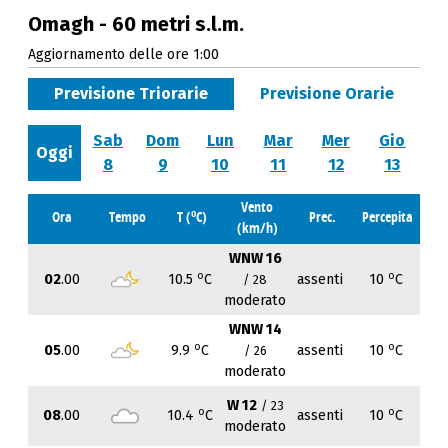
Omagh - 60 metri s.l.m.
Aggiornamento delle ore 1:00
Previsione Triorarie
Previsione Orarie
Sab
Dom
Lun
Mar
Mer
Gio
Oggi
8
9
10
11
12
13
Vento
o
Ora
Tempo
T (
C)
Prec.
Percepita
(km/h)
WNW 16
o
o
02
.00
10.5
C
assenti
10
C
/ 28
moderato
WNW 14
o
o
05
.00
9.9
C
assenti
10
C
/ 26
moderato
W 12
/ 23
o
o
08
.00
10.4
C
assenti
10
C
moderato