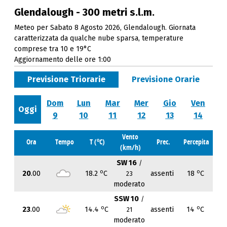
Glendalough - 300 metri s.l.m.
Meteo per Sabato 8 Agosto 2026, Glendalough. Giornata
caratterizzata da qualche nube sparsa, temperature
comprese tra 10 e 19°C
Aggiornamento delle ore 1:00
Previsione Triorarie
Previsione Orarie
Dom
Lun
Mar
Mer
Gio
Ven
Oggi
9
10
11
12
13
14
Vento
o
Ora
Tempo
T (
C)
Prec.
Percepita
(km/h)
SW 16
/
o
o
20
.00
18.2
C
assenti
18
C
23
moderato
SSW 10
/
o
o
23
.00
14.4
C
assenti
14
C
21
moderato