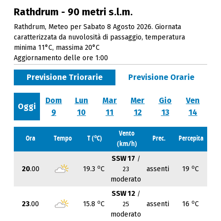
Rathdrum - 90 metri s.l.m.
Rathdrum, Meteo per Sabato 8 Agosto 2026. Giornata
caratterizzata da nuvolosità di passaggio, temperatura
minima 11°C, massima 20°C
Aggiornamento delle ore 1:00
Previsione Triorarie
Previsione Orarie
Dom
Lun
Mar
Mer
Gio
Ven
Oggi
9
10
11
12
13
14
Vento
o
Ora
Tempo
T (
C)
Prec.
Percepita
(km/h)
SSW 17
/
o
o
20
.00
19.3
C
assenti
19
C
23
moderato
SSW 12
/
o
o
23
.00
15.8
C
assenti
16
C
25
moderato