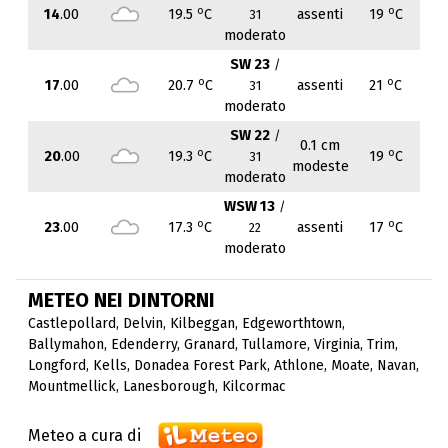
o
o
14
.00
19.5
C
assenti
19
C
31
moderato
SW 23
/
o
o
17
.00
20.7
C
assenti
21
C
31
moderato
SW 22
/
0.1 cm
o
o
20
.00
19.3
C
19
C
31
modeste
moderato
WSW 13
/
o
o
23
.00
17.3
C
assenti
17
C
22
moderato
METEO NEI DINTORNI
Castlepollard
,
Delvin
,
Kilbeggan
,
Edgeworthtown
,
Ballymahon
,
Edenderry
,
Granard
,
Tullamore
,
Virginia
,
Trim
,
Longford
,
Kells
,
Donadea Forest Park
,
Athlone
,
Moate
,
Navan
,
Mountmellick
,
Lanesborough
,
Kilcormac
Meteo a cura di