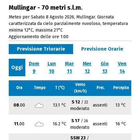
Mullingar - 70 metri s.l.m.
Meteo per Sabato 8 Agosto 2026, Mullingar. Giornata
caratterizzata da cielo parzialmente nuvoloso, temperatura
minima 12°C, massima 21°C
Aggiornamento delle ore 1:00
Previsione Triorarie
Previsione Orarie
Dom
Lun
Mar
Mer
Gio
Ven
Oggi
9
10
11
12
13
14
Vento
o
Ora
Tempo
T (
C)
Prec.
Percepita
(km/h)
S 12
/ 22
o
o
08
.00
13.1
C
assenti
13
C
moderato
S 17
/ 26
o
o
11
.00
16.2
C
assenti
16
C
moderato
SSW 23
/