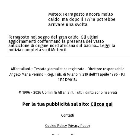
Meteo: Ferragosto ancora molto
caldo, ma dopo il 17/18 potrebbe
arrivare una svolta
Ferragosto nel segno del gran caldo. Gli ultimi
aggiornamenti confermano la presenza del vasto
anticiclone di origine nord africana sul bacino... Leggi la
notizia completa su iLMeteo.it
Affaritaliani.it-Testata giornalistica registrata - Direttore responsabile
Angelo Maria Perrino - Reg. Trib. di Milano n. 210 dell'11 aprile 1996 - P.I.
11321290154
© 1996 - 2026 Uomini & Affari S.r.l. Tutti i diritti sono riservati
Per la tua pubblicità sul sito:
Clicca qui
Contatti
Cookie Policy
Privacy Policy