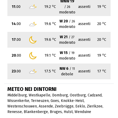
WNW 19
o
o
11
.00
19.2
C
assenti
19
C
/ 26
moderato
W 20
/ 26
o
o
14
.00
19.6
C
assenti
20
C
moderato
W 21
/ 27
o
o
17
.00
19.6
C
assenti
20
C
moderato
W 15
/ 19
o
o
20
.00
19.1
C
assenti
19
C
moderato
NW 6
/ 11
o
o
23
.00
17.5
C
assenti
17
C
debole
METEO NEI DINTORNI
Middelburg
,
Westkapelle
,
Domburg
,
Oostburg
,
Cadzand
,
Wissenkerke
,
Terneuzen
,
Goes
,
Knokke-Heist
,
Westenschouwen
,
Assende
,
Zeebrügge
,
Eeklo
,
Zierikzee
,
Renesse
,
Blankenberge
,
Bruges
,
Hulst
,
Wenduine