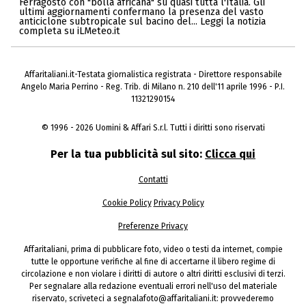
Ferragosto con "bolla africana" su quasi tutta l'Italia. Gli
ultimi aggiornamenti confermano la presenza del vasto
anticiclone subtropicale sul bacino del... Leggi la notizia
completa su iLMeteo.it
Affaritaliani.it-Testata giornalistica registrata - Direttore responsabile
Angelo Maria Perrino - Reg. Trib. di Milano n. 210 dell'11 aprile 1996 - P.I.
11321290154
© 1996 - 2026 Uomini & Affari S.r.l. Tutti i diritti sono riservati
Per la tua pubblicità sul sito:
Clicca qui
Contatti
Cookie Policy
Privacy Policy
Preferenze Privacy
Affaritaliani, prima di pubblicare foto, video o testi da internet, compie
tutte le opportune verifiche al fine di accertarne il libero regime di
circolazione e non violare i diritti di autore o altri diritti esclusivi di terzi.
Per segnalare alla redazione eventuali errori nell'uso del materiale
riservato, scriveteci a segnalafoto@affaritaliani.it: provvederemo