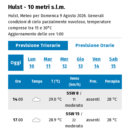
Hulst - 10 metri s.l.m.
Hulst, Meteo per Domenica 9 Agosto 2026. Generali
condizioni di cielo parzialmente nuvoloso, temperature
comprese tra 15 e 30°C
Aggiornamento delle ore 1:00
Previsione Triorarie
Previsione Orarie
Lun
Mar
Mer
Gio
Ven
Sab
Oggi
10
11
12
13
14
15
Vento
o
Ora
Tempo
T (
C)
Prec.
Percepita
(km/h)
SSW 8
/
o
o
14
.00
29.0
C
assenti
28
C
11
moderato
SSW 15
/
o
o
17
.00
28.9
C
assenti
28
C
22
moderato