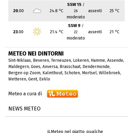
SSW 15
/
o
o
20
.00
24.8
C
assenti
25
C
26
moderato
SSW 9
/
o
o
23
.00
21.4
C
assenti
21
C
22
moderato
METEO NEI DINTORNI
Sint-Niklaas
,
Beveren
,
Terneuzen
,
Lokeren
,
Hamme
,
Assende
,
Maldegern
,
Goes
,
Anversa
,
Brasschaat
,
Dendermonde
,
Bergen op Zoom
,
Kalmthout
,
Schoten
,
Mortsel
,
Willebroek
,
Wetteren
,
Gent
,
Eeklo
Meteo a cura di
NEWS METEO
iLMeteo nel piatto: qualche