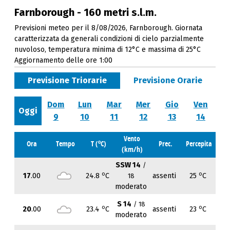
Farnborough - 160 metri s.l.m.
Previsioni meteo per il 8/08/2026, Farnborough. Giornata
caratterizzata da generali condizioni di cielo parzialmente
nuvoloso, temperatura minima di 12°C e massima di 25°C
Aggiornamento delle ore 1:00
Previsione Triorarie
Previsione Orarie
Dom
Lun
Mar
Mer
Gio
Ven
Oggi
9
10
11
12
13
14
Vento
o
Ora
Tempo
T (
C)
Prec.
Percepita
(km/h)
SSW 14
/
o
o
17
.00
24.8
C
assenti
25
C
18
moderato
S 14
/ 18
o
o
20
.00
23.4
C
assenti
23
C
moderato