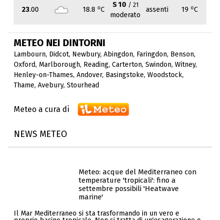
S 10
/ 21
o
o
23
.00
18.8
C
assenti
19
C
moderato
METEO NEI DINTORNI
Lambourn
,
Didcot
,
Newbury
,
Abingdon
,
Faringdon
,
Benson
,
Oxford
,
Marlborough
,
Reading
,
Carterton
,
Swindon
,
Witney
,
Henley-on-Thames
,
Andover
,
Basingstoke
,
Woodstock
,
Thame
,
Avebury
,
Stourhead
Meteo a cura di
NEWS METEO
Meteo: acque del Mediterraneo con
temperature 'tropicali': fino a
settembre possibili 'Heatwave
marine'
Il Mar Mediterraneo si sta trasformando in un vero e