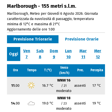
Marlborough - 155 metri s.l.m.
Marlborough, Meteo per Giovedì 6 Agosto 2026. Giornata
caratterizzata da nuvolosità di passaggio, temperatura
minima di 12°C e massima di 21°C
Aggiornamento delle ore 1:00
Previsione Triorarie
Previsione Orarie
Ven
Sab
Dom
Lun
Mar
Mer
Oggi
7
8
9
10
11
12
Vento
o
Ora
Tempo
T (
C)
Prec.
Percepita
(km/h)
WNW 16
o
o
11
.00
16.7
C
assenti
17
C
/ 21
moderato
WNW 18
o
o
14
.00
19.0
C
assenti
19
C
/ 23
moderato