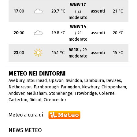
WNW 17
o
o
17
.00
20.7
C
assenti
21
C
/ 22
moderato
WNW 14
o
o
20
.00
19.8
C
assenti
20
C
/ 20
moderato
W 18
/ 29
o
o
23
.00
15.1
C
assenti
15
C
moderato
METEO NEI DINTORNI
Avebury
,
Stourhead
,
Upavon
,
Swindon
,
Lambourn
,
Devizes
,
Netheravon
,
Farnborough
,
Faringdon
,
Newbury
,
Chippenham
,
Andover
,
Melksham
,
Stonehenge
,
Trowbridge
,
Colerne
,
Carterton
,
Didcot
,
Cirencester
Meteo a cura di
NEWS METEO