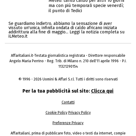
Meteo: tanto caldo per altri 10 giorni
ma con più temporali specie venerdì;
il punto di Tedici
Se guardiamo indietro, abbiamo la sensazione di aver
vissuto un'unica, infinita ondata di caldo africano iniziata
addirittura alla fine di maggio... Leggi la notizia completa su
iLMeteo.it
Affaritaliani.it-Testata giornalistica registrata - Direttore responsabile
Angelo Maria Perrino - Reg. Trib. di Milano n. 210 dell'11 aprile 1996 - P.I.
11321290154
© 1996 - 2026 Uomini & Affari S.r.l. Tutti i diritti sono riservati
Per la tua pubblicità sul sito:
Clicca qui
Contatti
Cookie Policy
Privacy Policy
Preferenze Privacy
Affaritaliani, prima di pubblicare foto, video o testi da internet, compie