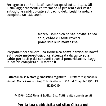
Ferragosto con "bolla africana" su quasi tutta l'Italia. Gli
ultimi aggiornamenti confermano la presenza del vasto
anticiclone subtropicale sul bacino del... Leggi la notizia
completa su iLMeteo.it
Meteo, Domenica senza novità: tanto
sole, caldo e i soliti rovesci
pomeridiani in montagna
Prepariamoci a vivere una Domenica senza particolari novità
sul fronte meteorologico, caratterizzata da tanto sole,
caldo per tutti e dai consueti rovesci pomeridiani in... Leggi
la notizia completa su iLMeteo.it
Affaritaliani.it-Testata giornalistica registrata - Direttore responsabile
Angelo Maria Perrino - Reg. Trib. di Milano n. 210 dell'11 aprile 1996 - P.I.
11321290154
© 1996 - 2026 Uomini & Affari S.r.l. Tutti i diritti sono riservati
Per la tua pubblicità sul sito:
Clicca qui