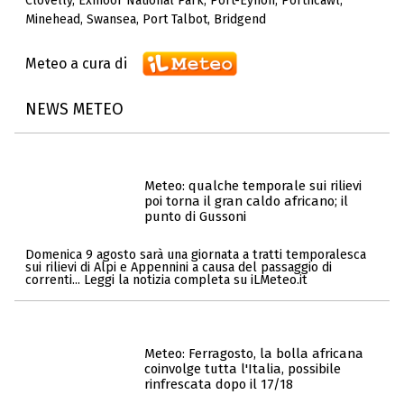
Clovelly
,
Exmoor National Park
,
Port-Eynon
,
Porthcawl
,
Minehead
,
Swansea
,
Port Talbot
,
Bridgend
Meteo a cura di
NEWS METEO
Meteo: qualche temporale sui rilievi
poi torna il gran caldo africano; il
punto di Gussoni
Domenica 9 agosto sarà una giornata a tratti temporalesca
sui rilievi di Alpi e Appennini a causa del passaggio di
correnti... Leggi la notizia completa su iLMeteo.it
Meteo: Ferragosto, la bolla africana
coinvolge tutta l'Italia, possibile
rinfrescata dopo il 17/18