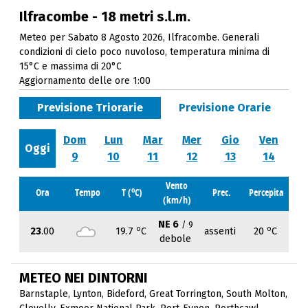
Ilfracombe - 18 metri s.l.m.
Meteo per Sabato 8 Agosto 2026, Ilfracombe. Generali
condizioni di cielo poco nuvoloso, temperatura minima di
15°C e massima di 20°C
Aggiornamento delle ore 1:00
Previsione Triorarie
Previsione Orarie
Dom
Lun
Mar
Mer
Gio
Ven
Oggi
9
10
11
12
13
14
Vento
o
Ora
Tempo
T (
C)
Prec.
Percepita
(km/h)
NE 6
/ 9
o
o
23
.00
19.7
C
assenti
20
C
debole
METEO NEI DINTORNI
Barnstaple
,
Lynton
,
Bideford
,
Great Torrington
,
South Molton
,