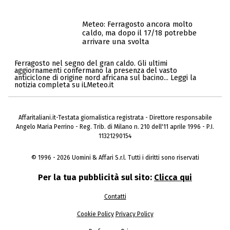
Meteo: Ferragosto ancora molto
caldo, ma dopo il 17/18 potrebbe
arrivare una svolta
Ferragosto nel segno del gran caldo. Gli ultimi
aggiornamenti confermano la presenza del vasto
anticiclone di origine nord africana sul bacino... Leggi la
notizia completa su iLMeteo.it
Affaritaliani.it-Testata giornalistica registrata - Direttore responsabile
Angelo Maria Perrino - Reg. Trib. di Milano n. 210 dell'11 aprile 1996 - P.I.
11321290154
© 1996 - 2026 Uomini & Affari S.r.l. Tutti i diritti sono riservati
Per la tua pubblicità sul sito:
Clicca qui
Contatti
Cookie Policy
Privacy Policy