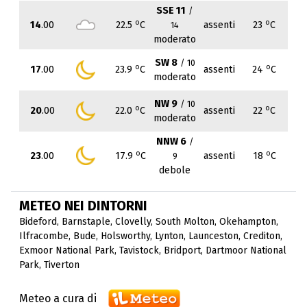
SSE 11
/
o
o
14
.00
22.5
C
assenti
23
C
14
moderato
SW 8
/ 10
o
o
17
.00
23.9
C
assenti
24
C
moderato
NW 9
/ 10
o
o
20
.00
22.0
C
assenti
22
C
moderato
NNW 6
/
o
o
23
.00
17.9
C
assenti
18
C
9
debole
METEO NEI DINTORNI
Bideford
,
Barnstaple
,
Clovelly
,
South Molton
,
Okehampton
,
Ilfracombe
,
Bude
,
Holsworthy
,
Lynton
,
Launceston
,
Crediton
,
Exmoor National Park
,
Tavistock
,
Bridport
,
Dartmoor National
Park
,
Tiverton
Meteo a cura di