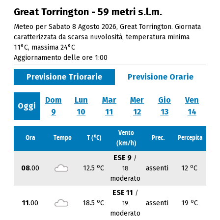
Great Torrington - 59 metri s.l.m.
Meteo per Sabato 8 Agosto 2026, Great Torrington. Giornata
caratterizzata da scarsa nuvolosità, temperatura minima
11°C, massima 24°C
Aggiornamento delle ore 1:00
Previsione Triorarie
Previsione Orarie
Dom
Lun
Mar
Mer
Gio
Ven
Oggi
9
10
11
12
13
14
Vento
o
Ora
Tempo
T (
C)
Prec.
Percepita
(km/h)
ESE 9
/
o
o
08
.00
12.5
C
assenti
12
C
18
moderato
ESE 11
/
o
o
11
.00
18.5
C
assenti
19
C
19
moderato