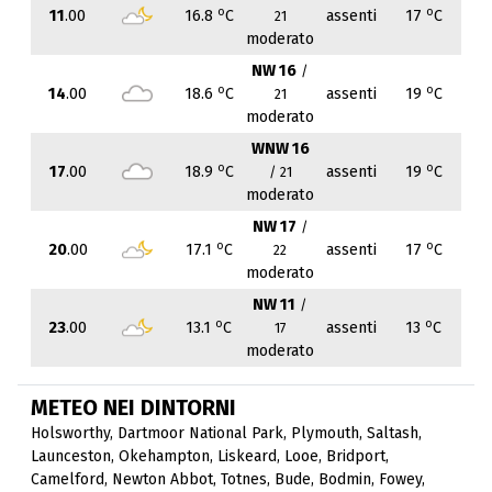
o
o
11
.00
16.8
C
assenti
17
C
21
moderato
NW 16
/
o
o
14
.00
18.6
C
assenti
19
C
21
moderato
WNW 16
o
o
17
.00
18.9
C
assenti
19
C
/ 21
moderato
NW 17
/
o
o
20
.00
17.1
C
assenti
17
C
22
moderato
NW 11
/
o
o
23
.00
13.1
C
assenti
13
C
17
moderato
METEO NEI DINTORNI
Holsworthy
,
Dartmoor National Park
,
Plymouth
,
Saltash
,
Launceston
,
Okehampton
,
Liskeard
,
Looe
,
Bridport
,
Camelford
,
Newton Abbot
,
Totnes
,
Bude
,
Bodmin
,
Fowey
,