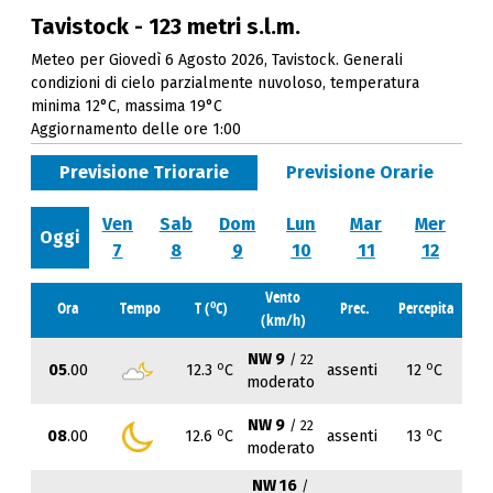
Tavistock - 123 metri s.l.m.
Meteo per Giovedì 6 Agosto 2026, Tavistock. Generali
condizioni di cielo parzialmente nuvoloso, temperatura
minima 12°C, massima 19°C
Aggiornamento delle ore 1:00
Previsione Triorarie
Previsione Orarie
Ven
Sab
Dom
Lun
Mar
Mer
Oggi
7
8
9
10
11
12
Vento
o
Ora
Tempo
T (
C)
Prec.
Percepita
(km/h)
NW 9
/ 22
o
o
05
.00
12.3
C
assenti
12
C
moderato
NW 9
/ 22
o
o
08
.00
12.6
C
assenti
13
C
moderato
NW 16
/