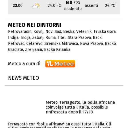
N 8
/ 23
o
o
23
.00
24.0
C
assenti
24
C
moderato
METEO NEI DINTORNI
Petrovaradin
,
Kovilj
,
Novi Sad
,
Beska
,
Veternik
,
Fruska Gora
,
Indjija
,
Indija
,
Zabalj
,
Ruma
,
Titel
,
Stara Pazova
,
Backi
Petrovac
,
Celarevo
,
Sremska Mitrovica
,
Nova Pazova
,
Backo
Gradiste
,
Zrenjanin
,
Backa Palanka
Meteo a cura di
NEWS METEO
Meteo: Ferragosto, la bolla africana
coinvolge tutta l'Italia, possibile
rinfrescata dopo il 17/18
Ferragosto con "bolla africana" su quasi tutta l'Italia. Gli