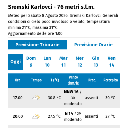
Sremski Karlovci - 76 metri s.l.m.
Meteo per Sabato 8 Agosto 2026, Sremski Karlovci. Generali
condizioni di cielo poco nuvoloso o velato, temperatura
minima 21°C, massima 31°C
Aggiornamento delle ore 1:00
Previsione Triorarie
Previsione Orarie
Dom
Lun
Mar
Mer
Gio
Ven
Oggi
9
10
11
12
13
14
Vento
o
Ora
Tempo
T (
C)
Prec.
Percepita
(km/h)
NNW 16
/
o
o
17
.00
30.8
C
assenti
30
C
30
moderato
N 14
/ 29
o
o
20
.00
27.5
C
assenti
27
C
moderato