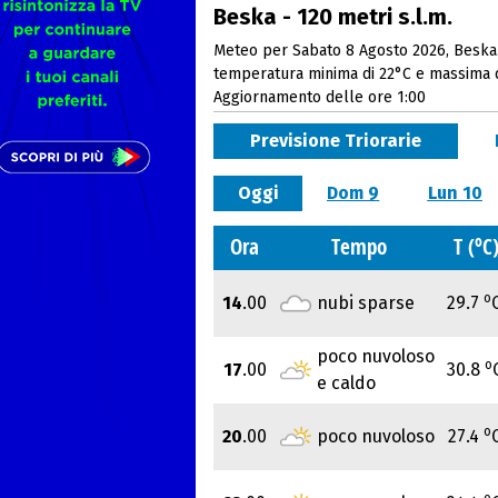
Beska - 120 metri s.l.m.
Meteo per Sabato 8 Agosto 2026, Beska.
temperatura minima di 22°C e massima 
Aggiornamento delle ore 1:00
Previsione Triorarie
Oggi
Dom 9
Lun 10
o
Ora
Tempo
T (
C
o
14
.00
nubi sparse
29.7
poco nuvoloso
o
17
.00
30.8
e caldo
o
20
.00
poco nuvoloso
27.4
o