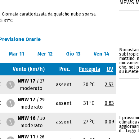
NEWS 
 Giornata caratterizzata da qualche nube sparsa,
di 31°C
Previsione Orarie
Nonostant
Mar 11
Mer 12
Gio 13
Ven 14
subtropic
mattino, 
nuovament
che, nel p
)
Vento (km/h)
Prec.
Percepita
UV
su iLMeteo
NNW 17
/ 27
o
C
assenti
30
C
2.53
moderato
NNW 17
/ 29
o
C
assenti
31
C
0.83
moderato
NNW 16
I prossim
/ 30
o
C
assenti
27
C
0.09
climatica 
moderato
aggiorname
il... Legg
NNW 11
/ 26
o