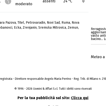
C
assenti
24
C
0
moderato
ara Pazova
,
Titel
,
Petrovaradin
,
Novi Sad
,
Ruma
,
Nova
obanovci
,
Ecka
,
Zrenjanin
,
Sremska Mitrovica
,
Zemun
,
Ferragosto
aggiornam
vasto anti
bacino... 
Meteo a 
a registrata - Direttore responsabile Angelo Maria Perrino - Reg. Trib. di Milano n. 210 
© 1996 - 2026 Uomini & Affari S.r.l. Tutti i diritti sono riservati
Per la tua pubblicità sul sito:
Clicca qui