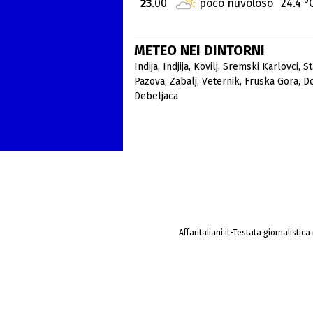
23
.00
poco nuvoloso
24.4
METEO NEI DINTORNI
Indija
,
Indjija
,
Kovilj
,
Sremski Karlovci
,
St
Pazova
,
Zabalj
,
Veternik
,
Fruska Gora
,
D
Debeljaca
Affaritaliani.it-Testata giornalistic