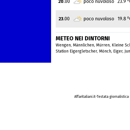
20
.00
poco nuvoloso
23.9
o
23
.00
poco nuvoloso
19.8
METEO NEI DINTORNI
Wengen
,
Männlichen
,
Mürren
,
Kleine Sc
Station Eigergletscher
,
Mönch
,
Eiger
,
Ju
Affaritaliani.it-Testata giornalistic