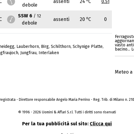
C
assenti
24
C
0.51
debole
SSW 6
/ 12
o
C
assenti
20
C
0
debole
Ferragosto
aggiornam
vasto anti
heidegg
,
Lauberhorn
,
Birg
,
Schilthorn
,
Schynige Platte
,
bacino... 
ngfraujoch
,
Jungfrau
,
Interlaken
Meteo a 
a registrata - Direttore responsabile Angelo Maria Perrino - Reg. Trib. di Milano n. 210 
© 1996 - 2026 Uomini & Affari S.r.l. Tutti i diritti sono riservati
Per la tua pubblicità sul sito:
Clicca qui