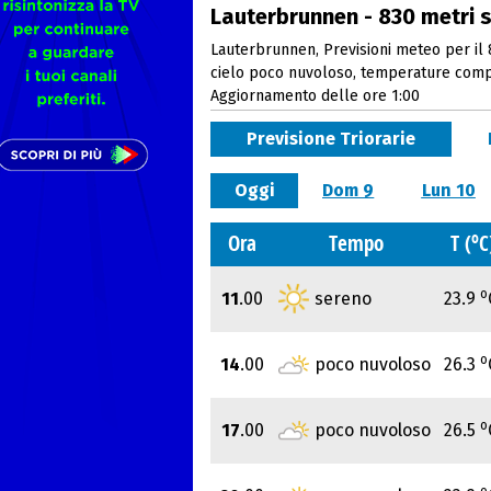
Lauterbrunnen - 830 metri s
Lauterbrunnen, Previsioni meteo per il 8
cielo poco nuvoloso, temperature comp
Aggiornamento delle ore 1:00
Previsione Triorarie
Oggi
Dom 9
Lun 10
o
Ora
Tempo
T (
C
o
11
.00
sereno
23.9
o
14
.00
poco nuvoloso
26.3
o
17
.00
poco nuvoloso
26.5
o