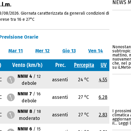
NEWS 
.l.m.
/08/2026. Giornata caratterizzata da generali condizioni di
rese tra 16 e 27°C
Previsione Orarie
Nonostant
Mar 11
Mer 12
Gio 13
Ven 14
subtropic
mattino, 
nuovament
che, nel p
)
Vento (km/h)
Prec.
Percepita
UV
su iLMeteo
NNW 4
/ 12
o
C
assenti
24
C
4.55
debole
NNW 7
/ 16
o
C
assenti
27
C
6.28
debole
NNW 8
I prossim
/ 18
o
C
assenti
27
C
2.83
climatica 
moderato
aggiorname
il... Legg
NNW 6
/ 15
o