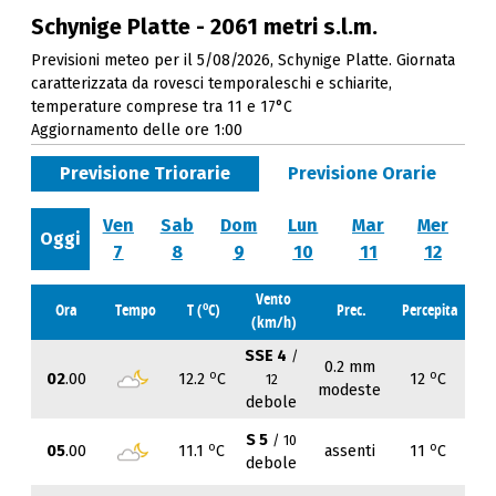
Schynige Platte - 2061 metri s.l.m.
Previsioni meteo per il 5/08/2026, Schynige Platte. Giornata
caratterizzata da rovesci temporaleschi e schiarite,
temperature comprese tra 11 e 17°C
Aggiornamento delle ore 1:00
Previsione Triorarie
Previsione Orarie
Ven
Sab
Dom
Lun
Mar
Mer
Oggi
7
8
9
10
11
12
Vento
o
Ora
Tempo
T (
C)
Prec.
Percepita
(km/h)
SSE 4
/
0.2 mm
o
o
02
.00
12.2
C
12
C
12
modeste
debole
S 5
/ 10
o
o
05
.00
11.1
C
assenti
11
C
debole