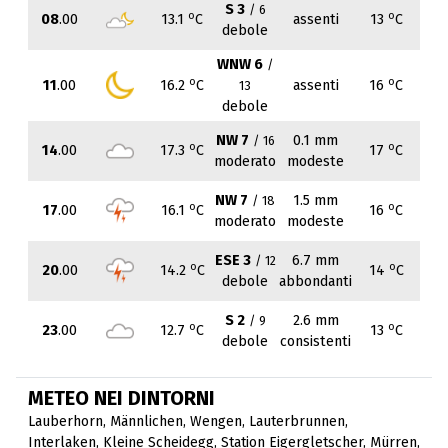
S 3
/ 6
o
o
08
.00
13.1
C
assenti
13
C
debole
WNW 6
/
o
o
11
.00
16.2
C
assenti
16
C
13
debole
NW 7
0.1 mm
/ 16
o
o
14
.00
17.3
C
17
C
moderato
modeste
NW 7
1.5 mm
/ 18
o
o
17
.00
16.1
C
16
C
moderato
modeste
ESE 3
6.7 mm
/ 12
o
o
20
.00
14.2
C
14
C
debole
abbondanti
S 2
2.6 mm
/ 9
o
o
23
.00
12.7
C
13
C
debole
consistenti
METEO NEI DINTORNI
Lauberhorn
,
Männlichen
,
Wengen
,
Lauterbrunnen
,
Interlaken
,
Kleine Scheidegg
,
Station Eigergletscher
,
Mürren
,