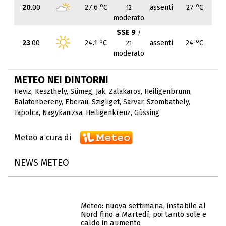
o
o
20
.00
27.6
C
assenti
27
C
12
moderato
SSE 9
/
o
o
23
.00
24.1
C
assenti
24
C
21
moderato
METEO NEI DINTORNI
Heviz
,
Keszthely
,
Sümeg
,
Jak
,
Zalakaros
,
Heiligenbrunn
,
Balatonbereny
,
Eberau
,
Szigliget
,
Sarvar
,
Szombathely
,
Tapolca
,
Nagykanizsa
,
Heiligenkreuz
,
Güssing
Meteo a cura di
NEWS METEO
Meteo: nuova settimana, instabile al
Nord fino a Martedì, poi tanto sole e
caldo in aumento