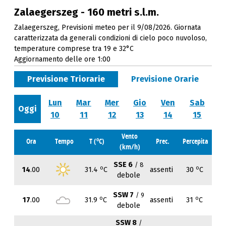
Zalaegerszeg - 160 metri s.l.m.
Zalaegerszeg, Previsioni meteo per il 9/08/2026. Giornata
caratterizzata da generali condizioni di cielo poco nuvoloso,
temperature comprese tra 19 e 32°C
Aggiornamento delle ore 1:00
Previsione Triorarie
Previsione Orarie
Lun
Mar
Mer
Gio
Ven
Sab
Oggi
10
11
12
13
14
15
Vento
o
Ora
Tempo
T (
C)
Prec.
Percepita
(km/h)
SSE 6
/ 8
o
o
14
.00
31.4
C
assenti
30
C
debole
SSW 7
/ 9
o
o
17
.00
31.9
C
assenti
31
C
debole
SSW 8
/