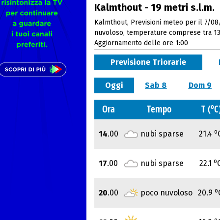
Kalmthout - 19 metri s.l.m.
Kalmthout, Previsioni meteo per il 7/08/
nuvoloso, temperature comprese tra 13
Aggiornamento delle ore 1:00
Previsione Triorarie
Oggi
Sab 8
Dom 9
o
Ora
Tempo
T (
C
o
14
.00
nubi sparse
21.4
o
17
.00
nubi sparse
22.1
o
20
.00
poco nuvoloso
20.9
o