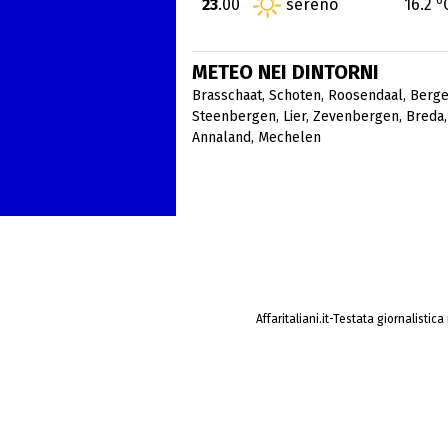
23
.00
sereno
16.2
METEO NEI DINTORNI
Brasschaat
,
Schoten
,
Roosendaal
,
Berg
Steenbergen
,
Lier
,
Zevenbergen
,
Breda
Annaland
,
Mechelen
Affaritaliani.it-Testata giornalistic