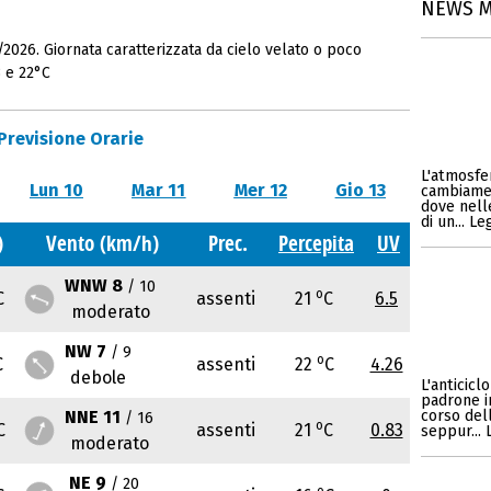
NEWS 
2026. Giornata caratterizzata da cielo velato o poco
 e 22°C
Previsione Orarie
L'atmosfe
Lun 10
Mar 11
Mer 12
Gio 13
cambiamen
dove nell
di un... L
)
Vento (km/h)
Prec.
Percepita
UV
WNW 8
/ 10
o
C
assenti
21
C
6.5
moderato
NW 7
/ 9
o
C
assenti
22
C
4.26
debole
L'anticicl
padrone i
NNE 11
corso del
/ 16
o
C
assenti
21
C
0.83
seppur... 
moderato
NE 9
/ 20
o