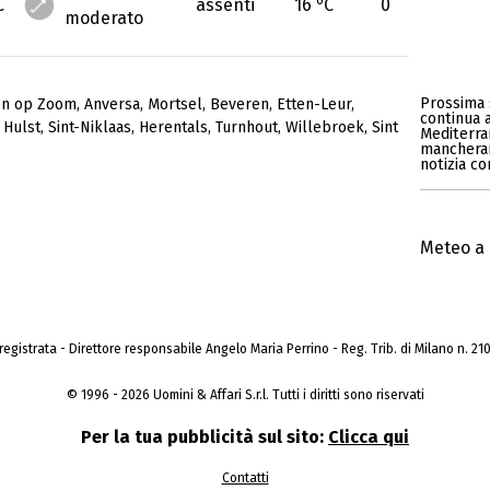
C
assenti
16
C
0
moderato
Prossima 
en op Zoom
,
Anversa
,
Mortsel
,
Beveren
,
Etten-Leur
,
continua 
,
Hulst
,
Sint-Niklaas
,
Herentals
,
Turnhout
,
Willebroek
,
Sint
Mediterran
mancherann
notizia c
Meteo a 
a registrata - Direttore responsabile Angelo Maria Perrino - Reg. Trib. di Milano n. 210 
© 1996 - 2026 Uomini & Affari S.r.l. Tutti i diritti sono riservati
Per la tua pubblicità sul sito:
Clicca qui
Contatti