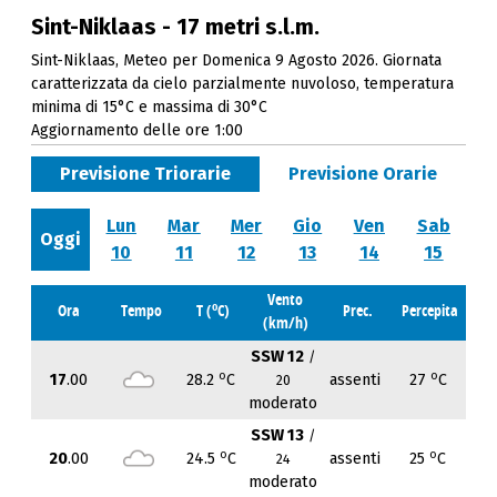
Sint-Niklaas - 17 metri s.l.m.
Sint-Niklaas, Meteo per Domenica 9 Agosto 2026. Giornata
caratterizzata da cielo parzialmente nuvoloso, temperatura
minima di 15°C e massima di 30°C
Aggiornamento delle ore 1:00
Previsione Triorarie
Previsione Orarie
Lun
Mar
Mer
Gio
Ven
Sab
Oggi
10
11
12
13
14
15
Vento
o
Ora
Tempo
T (
C)
Prec.
Percepita
(km/h)
SSW 12
/
o
o
17
.00
28.2
C
assenti
27
C
20
moderato
SSW 13
/
o
o
20
.00
24.5
C
assenti
25
C
24
moderato