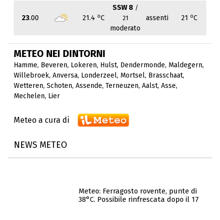
SSW 8
/
o
o
23
.00
21.4
C
assenti
21
C
21
moderato
METEO NEI DINTORNI
Hamme
,
Beveren
,
Lokeren
,
Hulst
,
Dendermonde
,
Maldegern
,
Willebroek
,
Anversa
,
Londerzeel
,
Mortsel
,
Brasschaat
,
Wetteren
,
Schoten
,
Assende
,
Terneuzen
,
Aalst
,
Asse
,
Mechelen
,
Lier
Meteo a cura di
NEWS METEO
Meteo: Ferragosto rovente, punte di
38°C. Possibile rinfrescata dopo il 17