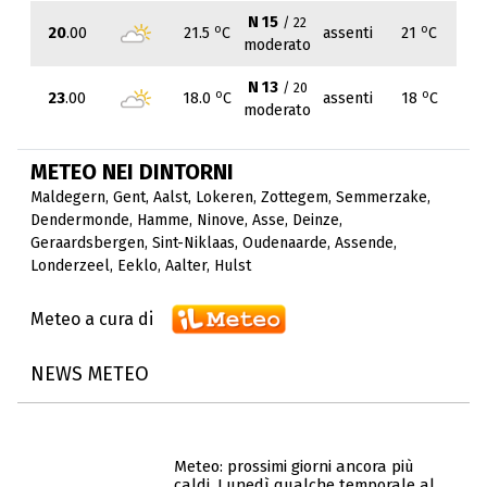
N 15
/ 22
o
o
20
.00
21.5
C
assenti
21
C
moderato
N 13
/ 20
o
o
23
.00
18.0
C
assenti
18
C
moderato
METEO NEI DINTORNI
Maldegern
,
Gent
,
Aalst
,
Lokeren
,
Zottegem
,
Semmerzake
,
Dendermonde
,
Hamme
,
Ninove
,
Asse
,
Deinze
,
Geraardsbergen
,
Sint-Niklaas
,
Oudenaarde
,
Assende
,
Londerzeel
,
Eeklo
,
Aalter
,
Hulst
Meteo a cura di
NEWS METEO
Meteo: prossimi giorni ancora più
caldi, Lunedì qualche temporale al