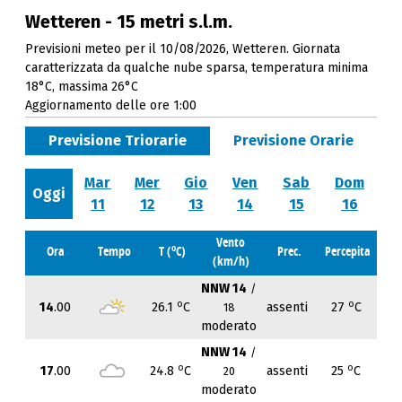
Wetteren - 15 metri s.l.m.
Previsioni meteo per il 10/08/2026, Wetteren. Giornata
caratterizzata da qualche nube sparsa, temperatura minima
18°C, massima 26°C
Aggiornamento delle ore 1:00
Previsione Triorarie
Previsione Orarie
Mar
Mer
Gio
Ven
Sab
Dom
Oggi
11
12
13
14
15
16
Vento
o
Ora
Tempo
T (
C)
Prec.
Percepita
(km/h)
NNW 14
/
o
o
14
.00
26.1
C
assenti
27
C
18
moderato
NNW 14
/
o
o
17
.00
24.8
C
assenti
25
C
20
moderato