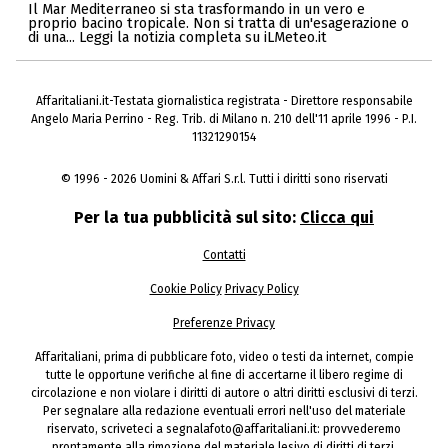
Il Mar Mediterraneo si sta trasformando in un vero e
proprio bacino tropicale. Non si tratta di un'esagerazione o
di una... Leggi la notizia completa su iLMeteo.it
Affaritaliani.it-Testata giornalistica registrata - Direttore responsabile
Angelo Maria Perrino - Reg. Trib. di Milano n. 210 dell'11 aprile 1996 - P.I.
11321290154
© 1996 - 2026 Uomini & Affari S.r.l. Tutti i diritti sono riservati
Per la tua pubblicità sul sito:
Clicca qui
Contatti
Cookie Policy
Privacy Policy
Preferenze Privacy
Affaritaliani, prima di pubblicare foto, video o testi da internet, compie
tutte le opportune verifiche al fine di accertarne il libero regime di
circolazione e non violare i diritti di autore o altri diritti esclusivi di terzi.
Per segnalare alla redazione eventuali errori nell'uso del materiale
riservato, scriveteci a segnalafoto@affaritaliani.it: provvederemo
prontamente alla rimozione del materiale lesivo di diritti di terzi.