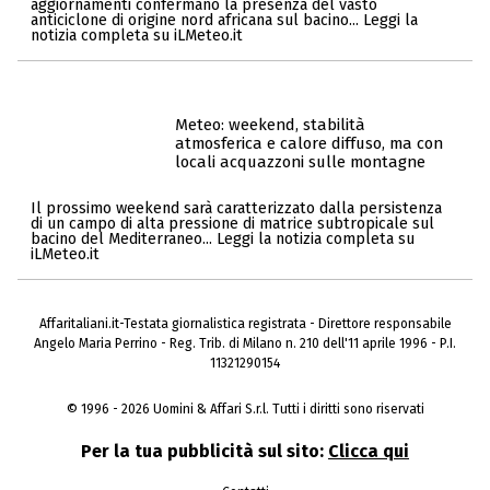
aggiornamenti confermano la presenza del vasto
anticiclone di origine nord africana sul bacino... Leggi la
notizia completa su iLMeteo.it
Meteo: weekend, stabilità
atmosferica e calore diffuso, ma con
locali acquazzoni sulle montagne
Il prossimo weekend sarà caratterizzato dalla persistenza
di un campo di alta pressione di matrice subtropicale sul
bacino del Mediterraneo... Leggi la notizia completa su
iLMeteo.it
Affaritaliani.it-Testata giornalistica registrata - Direttore responsabile
Angelo Maria Perrino - Reg. Trib. di Milano n. 210 dell'11 aprile 1996 - P.I.
11321290154
© 1996 - 2026 Uomini & Affari S.r.l. Tutti i diritti sono riservati
Per la tua pubblicità sul sito:
Clicca qui