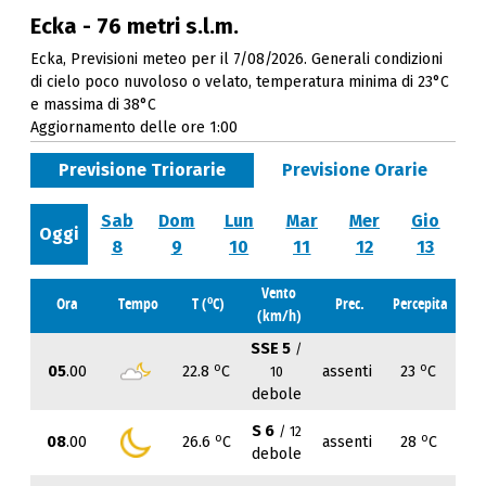
Ecka - 76 metri s.l.m.
Ecka, Previsioni meteo per il 7/08/2026. Generali condizioni
di cielo poco nuvoloso o velato, temperatura minima di 23°C
e massima di 38°C
Aggiornamento delle ore 1:00
Previsione Triorarie
Previsione Orarie
Sab
Dom
Lun
Mar
Mer
Gio
Oggi
8
9
10
11
12
13
Vento
o
Ora
Tempo
T (
C)
Prec.
Percepita
(km/h)
SSE 5
/
o
o
05
.00
22.8
C
assenti
23
C
10
debole
S 6
/ 12
o
o
08
.00
26.6
C
assenti
28
C
debole