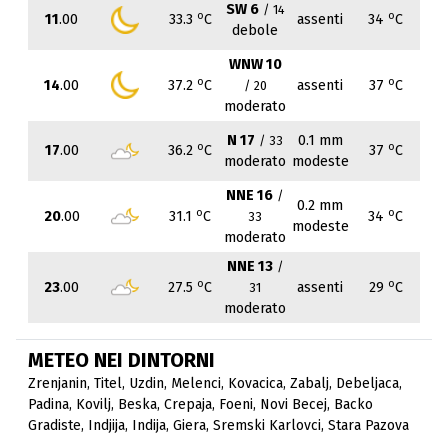
SW 6
/ 14
o
o
11
.00
33.3
C
assenti
34
C
debole
WNW 10
o
o
14
.00
37.2
C
assenti
37
C
/ 20
moderato
N 17
0.1 mm
/ 33
o
o
17
.00
36.2
C
37
C
moderato
modeste
NNE 16
/
0.2 mm
o
o
20
.00
31.1
C
34
C
33
modeste
moderato
NNE 13
/
o
o
23
.00
27.5
C
assenti
29
C
31
moderato
METEO NEI DINTORNI
Zrenjanin
,
Titel
,
Uzdin
,
Melenci
,
Kovacica
,
Zabalj
,
Debeljaca
,
Padina
,
Kovilj
,
Beska
,
Crepaja
,
Foeni
,
Novi Becej
,
Backo
Gradiste
,
Indjija
,
Indija
,
Giera
,
Sremski Karlovci
,
Stara Pazova